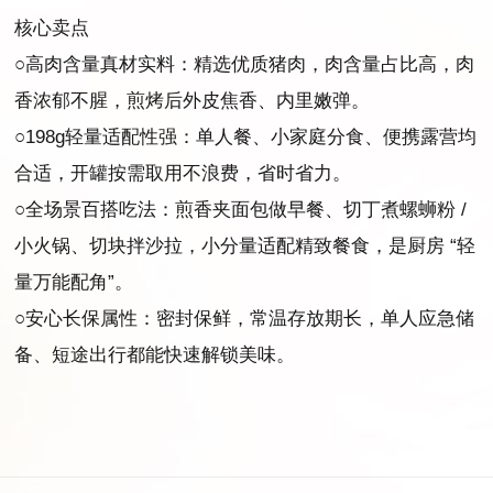
核心卖点
○高肉含量真材实料：精选优质猪肉，肉含量占比高，肉
香浓郁不腥，煎烤后外皮焦香、内里嫩弹。
○198g轻量适配性强：单人餐、小家庭分食、便携露营均
合适，开罐按需取用不浪费，省时省力。
○全场景百搭吃法：煎香夹面包做早餐、切丁煮螺蛳粉 /
小火锅、切块拌沙拉，小分量适配精致餐食，是厨房 “轻
量万能配角”。
○安心长保属性：密封保鲜，常温存放期长，单人应急储
备、短途出行都能快速解锁美味。